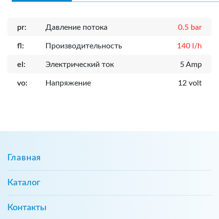
pr:
Давление потока
0.5 bar
fl:
Производительность
140 l/h
el:
Электрический ток
5 Amp
vo:
Напряжение
12 volt
Главная
Каталог
Контакты