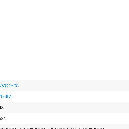
7VG1508
054M
43
631