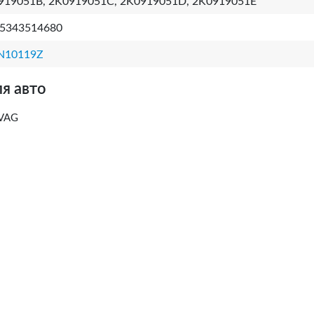
919051B, 2K0919051C, 2K0919051D, 2K0919051E
5343514680
N10119Z
я авто
VAG