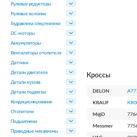
Рулевые редукторы
Рулевые колонки
Гидравлика спецтехники
DC-моторы
Аккумуляторы
Вентиляторы отопителя
Датчики
Детали двигателя
Кроссы
Детали кузова
DELON
A77
Детали подвески
Кондиционирование
KRAUF
KR0
Отопители
M@D
776
Подшипники
Messmer
775
Приводные механизмы