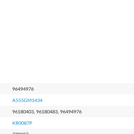
96494976
A555GM1434
96180403, 96180483, 96494976
KR0087P