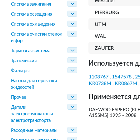
Messmer
Система зажигания
PIERBURG
Система освещения
Система охлаждения
UTM
Система очистки стекол
WAL
и фар
ZAUFER
Тормозная система
Трансмиссия
Используется д
Фильтры
1108767
1547578
2
,
,
Насосы для перекачки
KR0738M
KR0867M
,
жидкостей
Применяется дл
Прочее
Детали
DAEWOO ESPERO (KLEJ)
электросамокатов и
A15SMS] 1995 - 2008
электротранспорта
Расходные материалы