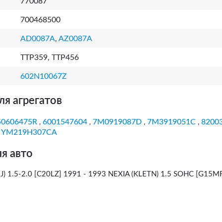
770087
700468500
AD0087A
,
AZ0087A
TTP359, TTP456
602N10067Z
ля агрегатов
50606475R
6001547604
7M0919087D
7M3919051C
8200
,
,
,
,
YM219H307CA
,
я авто
 1.5-2.0 [C20LZ] 1991 - 1993 NEXIA (KLETN) 1.5 SOHC [G15MF