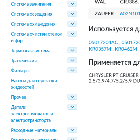
WAL
GRJ386,
Система зажигания
ZAUFER
602N10
Система освещения
Система охлаждения
Используется д
Система очистки стекол
и фар
05017204AC
050172
,
KR0357M
KR0462M
,
Тормозная система
Трансмиссия
Применяется дл
Фильтры
CHRYSLER PT CRUISER 
Насосы для перекачки
2.5/3.9/4.7/5.2/5.9 
жидкостей
Прочее
Детали
электросамокатов и
электротранспорта
Расходные материалы