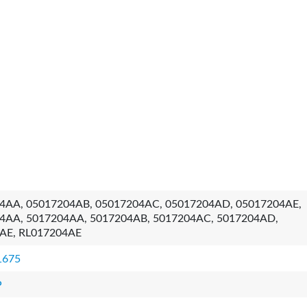
4AA, 05017204AB, 05017204AC, 05017204AD, 05017204AE,
4AA, 5017204AA, 5017204AB, 5017204AC, 5017204AD,
AE, RL017204AE
1675
P