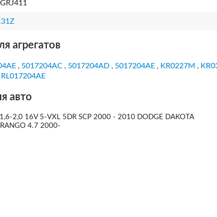
 GRJ411
131Z
ля агрегатов
04AE
5017204AC
5017204AD
5017204AE
KR0227M
KR0
,
,
,
,
,
RL017204AE
,
я авто
1,6-2,0 16V 5-VXL 5DR SCP 2000 - 2010 DODGE DAKOTA
DURANGO 4.7 2000-