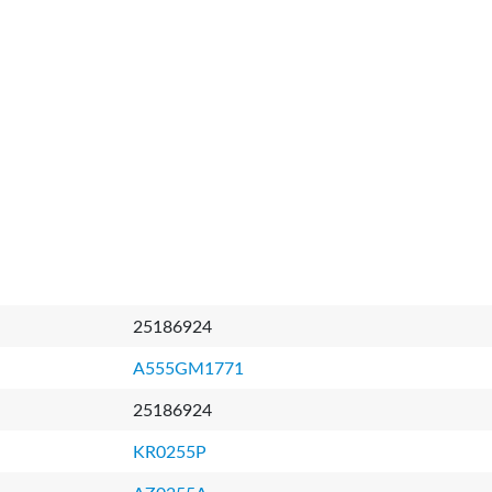
25186924
A555GM1771
25186924
KR0255P