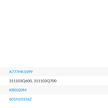
A777HK1099
311103Q600, 311103Q700
KR0320M
601N10326Z