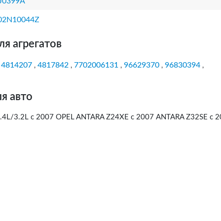
J0399A
02N10044Z
ля агрегатов
4814207
4817842
7702006131
96629370
96830394
,
,
,
,
,
,
я авто
4L/3.2L c 2007 OPEL ANTARA Z24XE с 2007 ANTARA Z32SE с 2