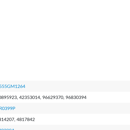
555GM1264
0895923, 42353014, 96629370, 96830394
R0399P
814207, 4817842