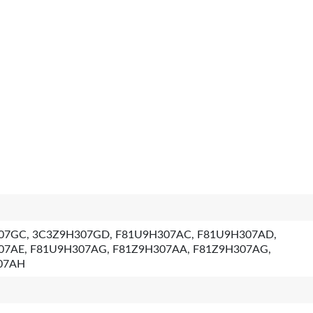
07GC, 3C3Z9H307GD, F81U9H307AC, F81U9H307AD,
07AE, F81U9H307AG, F81Z9H307AA, F81Z9H307AG,
07AH