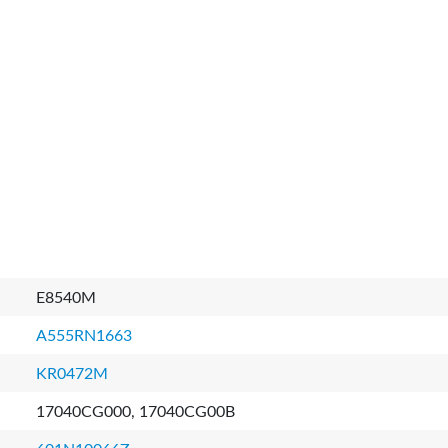
E8540M
A555RN1663
KR0472M
17040CG000, 17040CG00B