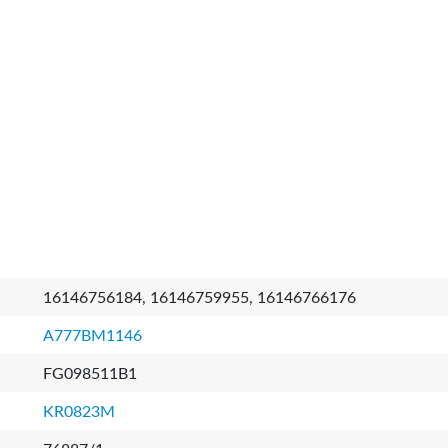
16146756184, 16146759955, 16146766176
A777BM1146
FG098511B1
KR0823M