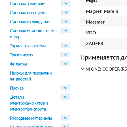
M@D
Система зажигания
Magneti Marelli
Система освещения
Система охлаждения
Messmer
Система очистки стекол
VDO
и фар
ZAUFER
Тормозная система
Трансмиссия
Применяется дл
Фильтры
MINI ONE; COOPER (R50
Насосы для перекачки
жидкостей
Прочее
Детали
электросамокатов и
электротранспорта
Расходные материалы