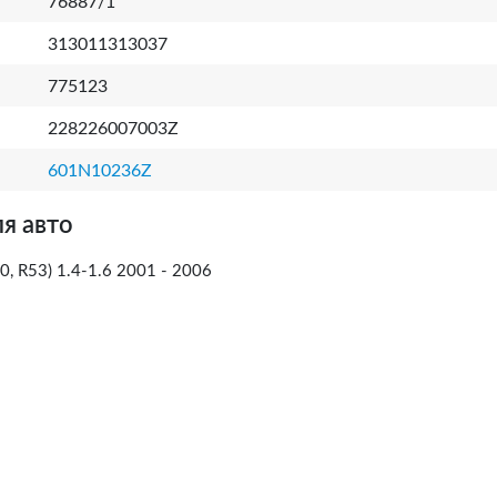
76887/1
313011313037
775123
228226007003Z
601N10236Z
я авто
, R53) 1.4-1.6 2001 - 2006