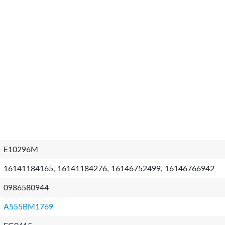
E10296M
16141184165, 16141184276, 16146752499, 16146766942
0986580944
A555BM1769