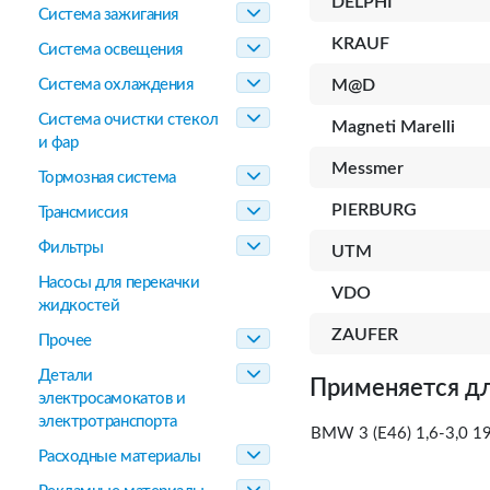
DELPHI
Система зажигания
KRAUF
Система освещения
Система охлаждения
M@D
Система очистки стекол
Magneti Marelli
и фар
Messmer
Тормозная система
PIERBURG
Трансмиссия
Фильтры
UTM
Насосы для перекачки
VDO
жидкостей
ZAUFER
Прочее
Детали
Применяется дл
электросамокатов и
электротранспорта
BMW 3 (E46) 1,6-3,0 1
Расходные материалы