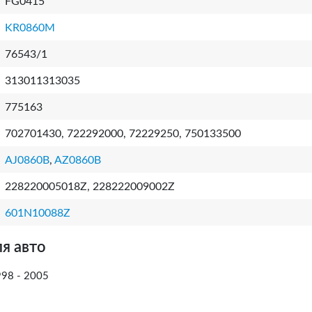
FG0415
KR0860M
76543/1
313011313035
775163
702701430, 722292000, 72229250, 750133500
AJ0860B
,
AZ0860B
228220005018Z, 228222009002Z
601N10088Z
я авто
998 - 2005