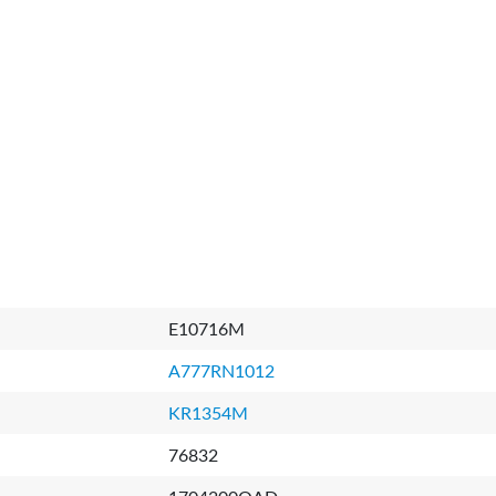
E10716M
A777RN1012
KR1354M
76832