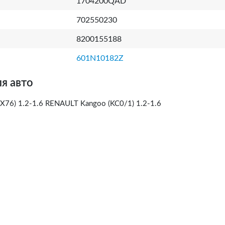
1704200QAD
702550230
8200155188
601N10182Z
я авто
X76) 1.2-1.6 RENAULT Kangoo (KC0/1) 1.2-1.6