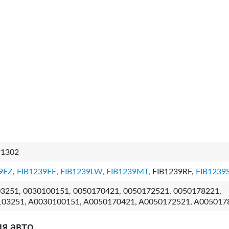
91302
9EZ
,
FIB1239FE
,
FIB1239LW
,
FIB1239MT
, FIB1239RF,
FIB1239
3251, 0030100151, 0050170421, 0050172521, 0050178221,
03251, A0030100151, A0050170421, A0050172521, A005017
я авто