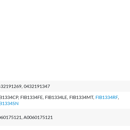
432191269, 0432191347
IB1334CP, FIB1334FE, FIB1334LE, FIB1334MT,
FIB1334RF
,
IB1334SN
060175121, A0060175121