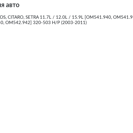
я авто
, CITARO, SETRA 11.7L / 12.0L / 15.9L [OM541.940, OM541.9
, OM542.942] 320-503 H/P (2003-2011)