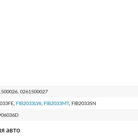
1500026, 0261500027
2033FE,
FIB2033LW
,
FIB2033MT
, FIB2033SN
906036D
я авто