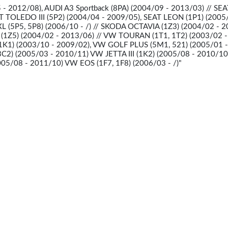
 - 2012/08), AUDI A3 Sportback (8PA) (2004/09 - 2013/03) // SE
EAT TOLEDO III (5P2) (2004/04 - 2009/05), SEAT LEON (1P1) (2005
L (5P5, 5P8) (2006/10 - /) // SKODA OCTAVIA (1Z3) (2004/02 - 2
1Z5) (2004/02 - 2013/06) // VW TOURAN (1T1, 1T2) (2003/02 -
1K1) (2003/10 - 2009/02), VW GOLF PLUS (5M1, 521) (2005/01 -
C2) (2005/03 - 2010/11) VW JETTA III (1K2) (2005/08 - 2010/1
2005/08 - 2011/10) VW EOS (1F7, 1F8) (2006/03 - /)"