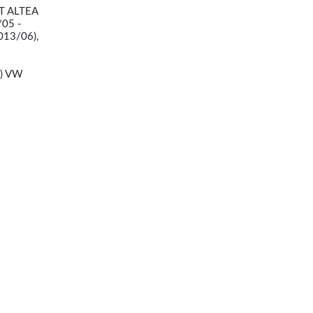
AT ALTEA
/05 -
013/06),
0) VW