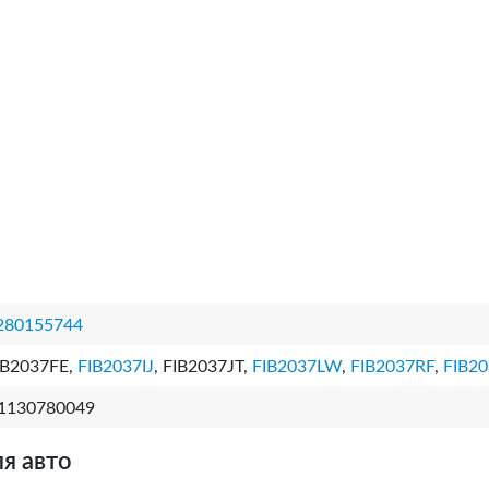
280155744
IB2037FE,
FIB2037IJ
, FIB2037JT,
FIB2037LW
,
FIB2037RF
,
FIB2
1130780049
я авто