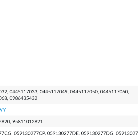
32, 0445117033, 0445117049, 0445117050, 0445117060,
068, 0986435432
WY
2820, 95811012821
77CG, 059130277CP, 059130277DE, 059130277DG, 05913027