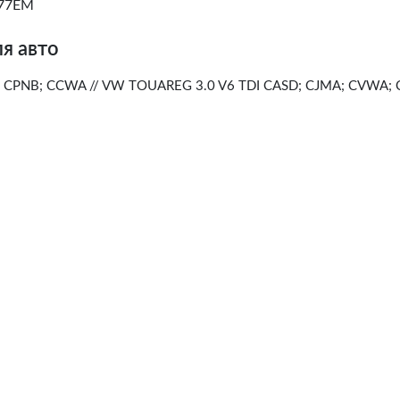
77EM
я авто
DI CPNB; CCWA // VW TOUAREG 3.0 V6 TDI CASD; CJMA; CVWA;