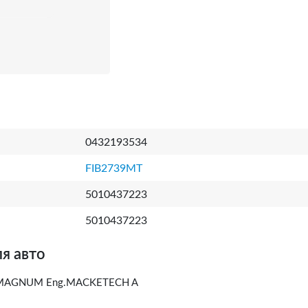
0432193534
FIB2739MT
5010437223
5010437223
я авто
 MAGNUM Eng.MACKETECH A