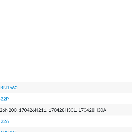
5RN1660
322P
26N200, 170426N211, 170428H301, 170428H30A
322A